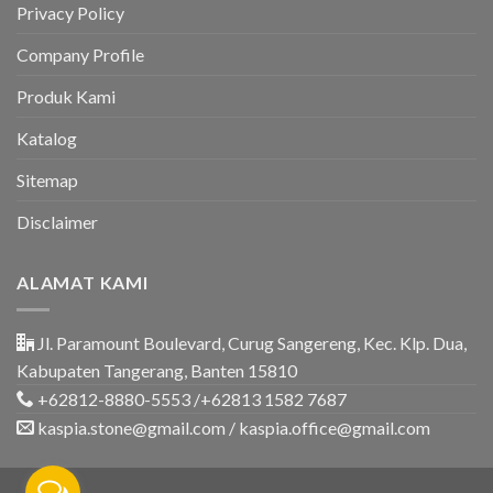
&
Privacy Policy
Rumah
Company Profile
Produk Kami
Katalog
Sitemap
Disclaimer
ALAMAT KAMI
Jl. Paramount Boulevard, Curug Sangereng, Kec. Klp. Dua,
Kabupaten Tangerang, Banten 15810
+62812-8880-5553 /+62813 1582 7687
kaspia.stone@gmail.com / kaspia.office@gmail.com