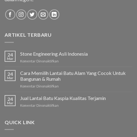
ARTIKEL TERBARU
Stone Engineering Asli Indonesia
24
Mar
Komentar Dinonaktifkan
pada
Stone
Engineering
Cara Memilih Lantai Batu Alam Yang Cocok Untuk
24
Asli
Mar
Bangunan & Rumah
Indonesia
Komentar Dinonaktifkan
pada
Cara
Memilih
Jual Lantai Batu Kaspia Kualitas Terjamin
24
Lantai
Mar
Komentar Dinonaktifkan
pada
Batu
Jual
Alam
Lantai
Yang
Batu
QUICK LINK
Cocok
Kaspia
Untuk
Kualitas
Bangunan
Terjamin