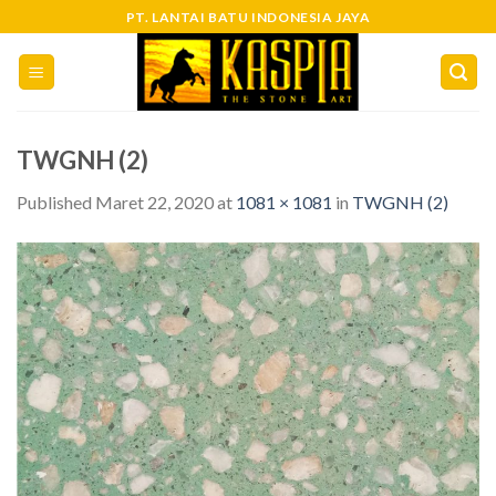
Skip
PT. LANTAI BATU INDONESIA JAYA
to
content
TWGNH (2)
Published
Maret 22, 2020
at
1081 × 1081
in
TWGNH (2)