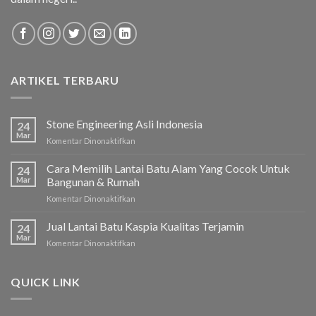
ARTIKEL TERBARU
Stone Engineering Asli Indonesia
24
Mar
Komentar Dinonaktifkan
pada
Stone
Engineering
Cara Memilih Lantai Batu Alam Yang Cocok Untuk
24
Asli
Mar
Bangunan & Rumah
Indonesia
Komentar Dinonaktifkan
pada
Cara
Memilih
Jual Lantai Batu Kaspia Kualitas Terjamin
24
Lantai
Mar
Komentar Dinonaktifkan
pada
Batu
Jual
Alam
Lantai
Yang
Batu
QUICK LINK
Cocok
Kaspia
Untuk
Kualitas
Bangunan
Terjamin