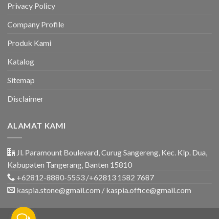
&
Privacy Policy
Rumah
Company Profile
Produk Kami
Katalog
Sitemap
Disclaimer
ALAMAT KAMI
Jl. Paramount Boulevard, Curug Sangereng, Kec. Klp. Dua,
Kabupaten Tangerang, Banten 15810
+62812-8880-5553 /+62813 1582 7687
kaspia.stone@gmail.com / kaspia.office@gmail.com