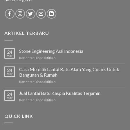
ARTIKEL TERBARU
Stone Engineering Asli Indonesia
24
Mar
Komentar Dinonaktifkan
pada
Stone
Engineering
Cara Memilih Lantai Batu Alam Yang Cocok Untuk
24
Asli
Mar
Bangunan & Rumah
Indonesia
Komentar Dinonaktifkan
pada
Cara
Memilih
Jual Lantai Batu Kaspia Kualitas Terjamin
24
Lantai
Mar
Komentar Dinonaktifkan
pada
Batu
Jual
Alam
Lantai
Yang
Batu
QUICK LINK
Cocok
Kaspia
Untuk
Kualitas
Bangunan
Terjamin