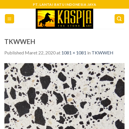
Skip
PT. LANTAI BATU INDONESIA JAYA
to
content
TKWWEH
Published
Maret 22, 2020
at
1081 × 1081
in
TKWWEH