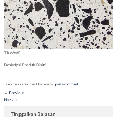
TKWWEH
Deskripsi Produk Disini
Trackbacks are closed, but you can
post a comment
.
←
Previous
Next
→
Tinggalkan Balasan