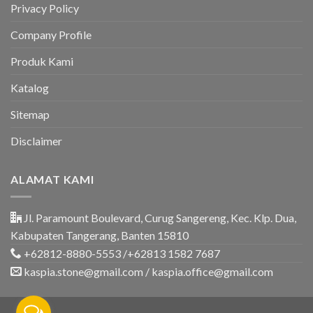
&
Privacy Policy
Rumah
Company Profile
Produk Kami
Katalog
Sitemap
Disclaimer
ALAMAT KAMI
Jl. Paramount Boulevard, Curug Sangereng, Kec. Klp. Dua,
Kabupaten Tangerang, Banten 15810
+62812-8880-5553 /+62813 1582 7687
kaspia.stone@gmail.com / kaspia.office@gmail.com