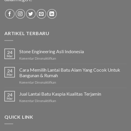
ARTIKEL TERBARU
Stone Engineering Asli Indonesia
24
Mar
Komentar Dinonaktifkan
pada
Stone
Engineering
Cara Memilih Lantai Batu Alam Yang Cocok Untuk
24
Asli
Mar
Bangunan & Rumah
Indonesia
Komentar Dinonaktifkan
pada
Cara
Memilih
Jual Lantai Batu Kaspia Kualitas Terjamin
24
Lantai
Mar
Komentar Dinonaktifkan
pada
Batu
Jual
Alam
Lantai
Yang
Batu
QUICK LINK
Cocok
Kaspia
Untuk
Kualitas
Bangunan
Terjamin