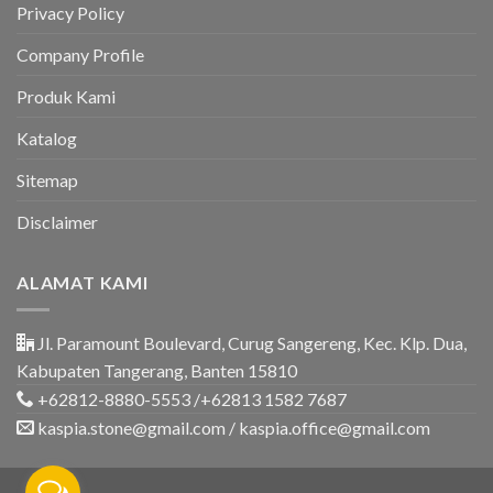
&
Privacy Policy
Rumah
Company Profile
Produk Kami
Katalog
Sitemap
Disclaimer
ALAMAT KAMI
Jl. Paramount Boulevard, Curug Sangereng, Kec. Klp. Dua,
Kabupaten Tangerang, Banten 15810
+62812-8880-5553 /+62813 1582 7687
kaspia.stone@gmail.com / kaspia.office@gmail.com