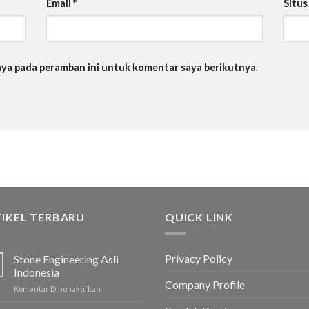
Email
*
Situ
saya pada peramban ini untuk komentar saya berikutnya.
IKEL TERBARU
QUICK LINK
Privacy Policy
Stone Engineering Asli
Indonesia
Company Profile
Komentar Dinonaktifkan
pada
Stone