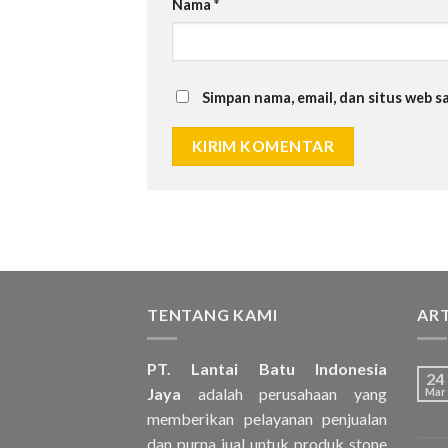
Nama
*
Simpan nama, email, dan situs web 
TENTANG KAMI
ART
PT. Lantai Batu Indonesia
24
Jaya
adalah perusahaan yang
Mar
memberikan pelayanan penjualan
dan purna jual untuk produk stone