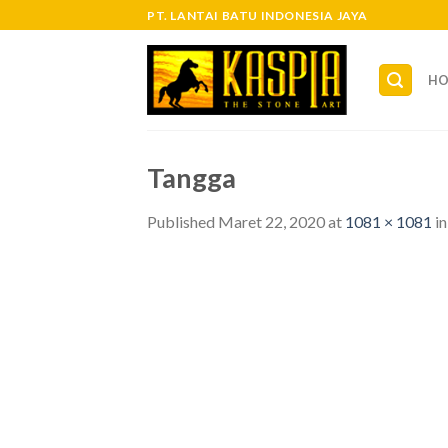
Skip
PT. LANTAI BATU INDONESIA JAYA
to
content
H
Tangga
Published
Maret 22, 2020
at
1081 × 1081
i