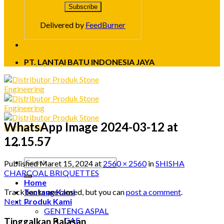
Delivered by
FeedBurner
PT. LANTAI BATU INDONESIA JAYA
WhatsApp Image 2024-03-12 at
12.15.57
Published
Maret 15, 2024
at
2560 × 2560
in
SHISHA
CHARCOAL BRIQUETTES
Home
Trackbacks are closed, but you can
post a comment
.
Tentang Kami
Next
→
Produk Kami
GENTENG ASPAL
GAF
Tinggalkan Balasan