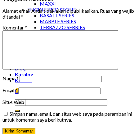
MAXXI
ENGINEERED STONE
Alamat email Anda tidak akan dipublikasikan.
Ruas yang wajib
BASALT SERIES
ditandai
*
MARBLE SERIES
TERRAZZO SERRIES
Komentar
*
KASPIA CHARCOAL BRIQUEETES
BBQ CHARCOAL BRIQUEETES
SHISHA CHARCOAL BRIQUETTES
Project
Kaspia Project
Pabco Project
Blog
Katalog
Nama
*
Kontak
Email
*
Company Profile
Situs Web
Simpan nama, email, dan situs web saya pada peramban ini
untuk komentar saya berikutnya.