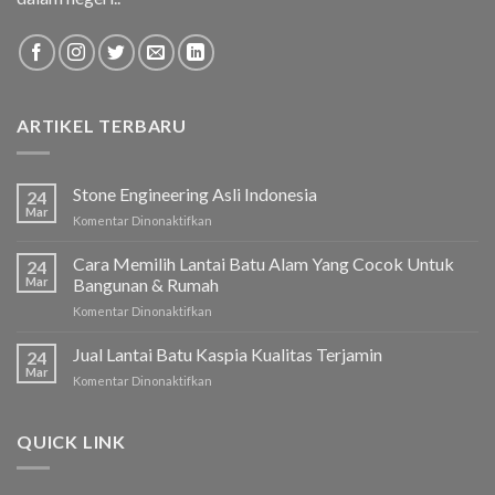
ARTIKEL TERBARU
Stone Engineering Asli Indonesia
24
Mar
Komentar Dinonaktifkan
pada
Stone
Engineering
Cara Memilih Lantai Batu Alam Yang Cocok Untuk
24
Asli
Mar
Bangunan & Rumah
Indonesia
Komentar Dinonaktifkan
pada
Cara
Memilih
Jual Lantai Batu Kaspia Kualitas Terjamin
24
Lantai
Mar
Komentar Dinonaktifkan
pada
Batu
Jual
Alam
Lantai
Yang
Batu
QUICK LINK
Cocok
Kaspia
Untuk
Kualitas
Bangunan
Terjamin