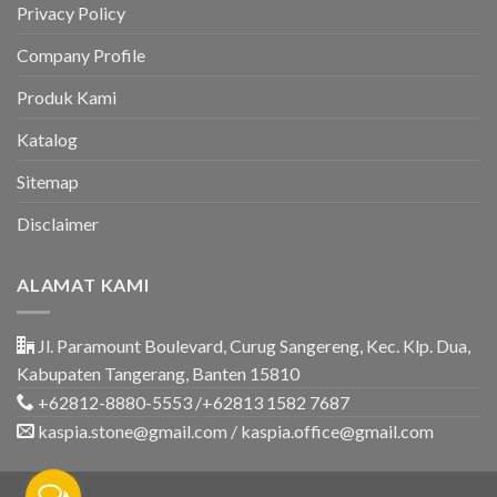
&
Privacy Policy
Rumah
Company Profile
Produk Kami
Katalog
Sitemap
Disclaimer
ALAMAT KAMI
Jl. Paramount Boulevard, Curug Sangereng, Kec. Klp. Dua,
Kabupaten Tangerang, Banten 15810
+62812-8880-5553 /+62813 1582 7687
kaspia.stone@gmail.com / kaspia.office@gmail.com