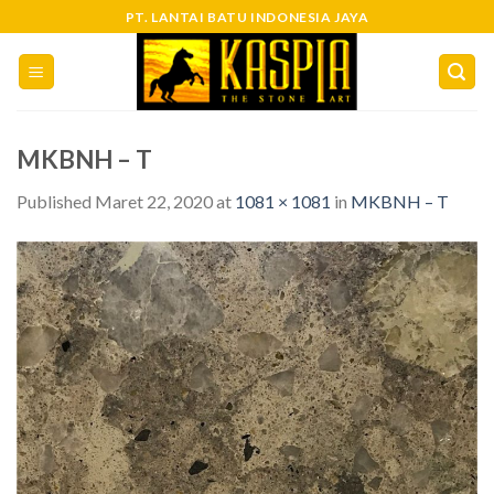
Skip
PT. LANTAI BATU INDONESIA JAYA
to
content
MKBNH – T
Published
Maret 22, 2020
at
1081 × 1081
in
MKBNH – T