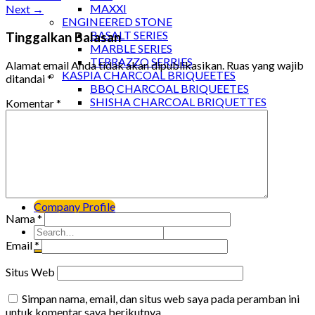
MAXXI
Next
→
ENGINEERED STONE
BASALT SERIES
Tinggalkan Balasan
MARBLE SERIES
TERRAZZO SERRIES
Alamat email Anda tidak akan dipublikasikan.
Ruas yang wajib
KASPIA CHARCOAL BRIQUEETES
ditandai
*
BBQ CHARCOAL BRIQUEETES
SHISHA CHARCOAL BRIQUETTES
Komentar
*
Project
Kaspia Project
Pabco Project
Blog
Katalog
Kontak
Company Profile
Nama
*
Email
*
Situs Web
Simpan nama, email, dan situs web saya pada peramban ini
untuk komentar saya berikutnya.