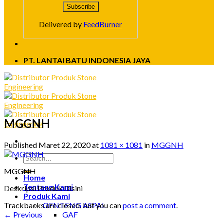
Delivered by
FeedBurner
PT. LANTAI BATU INDONESIA JAYA
MGGNH
Published
Maret 22, 2020
at
1081 × 1081
in
MGGNH
MGGNH
Home
Tentang Kami
Deskripsi Produk Disini
Produk Kami
Trackbacks are closed, but you can
post a comment
.
GENTENG ASPAL
←
Previous
GAF