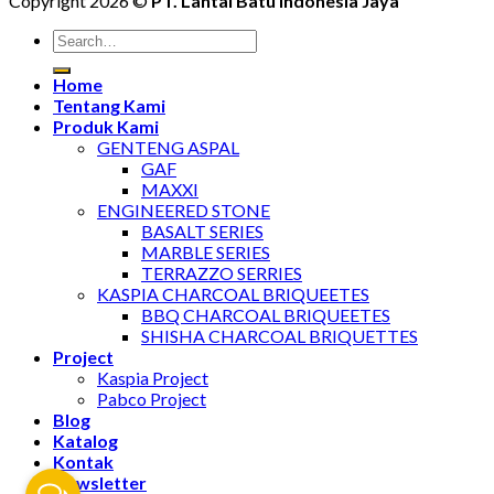
Copyright 2026 ©
PT. Lantai Batu Indonesia Jaya
Home
Tentang Kami
Produk Kami
GENTENG ASPAL
GAF
MAXXI
ENGINEERED STONE
BASALT SERIES
MARBLE SERIES
TERRAZZO SERRIES
KASPIA CHARCOAL BRIQUEETES
BBQ CHARCOAL BRIQUEETES
SHISHA CHARCOAL BRIQUETTES
Project
Kaspia Project
Pabco Project
Blog
Katalog
Kontak
Newsletter