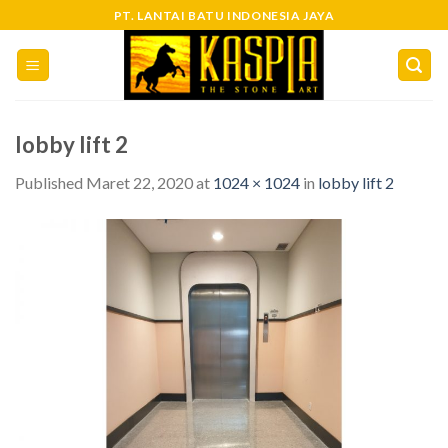
Skip
PT. LANTAI BATU INDONESIA JAYA
to
content
lobby lift 2
Published
Maret 22, 2020
at
1024 × 1024
in
lobby lift 2