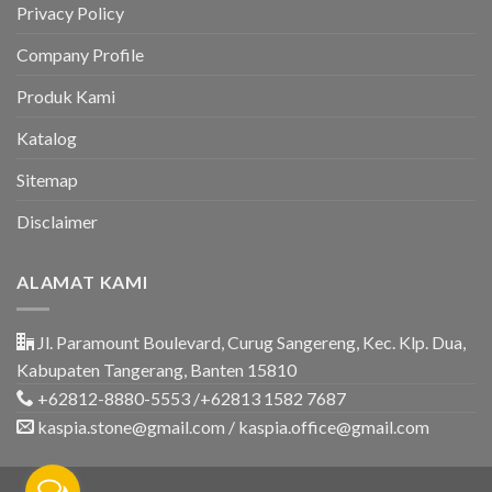
&
Privacy Policy
Rumah
Company Profile
Produk Kami
Katalog
Sitemap
Disclaimer
ALAMAT KAMI
Jl. Paramount Boulevard, Curug Sangereng, Kec. Klp. Dua,
Kabupaten Tangerang, Banten 15810
+62812-8880-5553 /+62813 1582 7687
kaspia.stone@gmail.com / kaspia.office@gmail.com