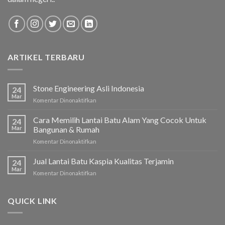
ARTIKEL TERBARU
Stone Engineering Asli Indonesia
24
Mar
Komentar Dinonaktifkan
pada
Stone
Engineering
Cara Memilih Lantai Batu Alam Yang Cocok Untuk
24
Asli
Mar
Bangunan & Rumah
Indonesia
Komentar Dinonaktifkan
pada
Cara
Memilih
Jual Lantai Batu Kaspia Kualitas Terjamin
24
Lantai
Mar
Komentar Dinonaktifkan
pada
Batu
Jual
Alam
Lantai
Yang
Batu
QUICK LINK
Cocok
Kaspia
Untuk
Kualitas
Bangunan
Terjamin