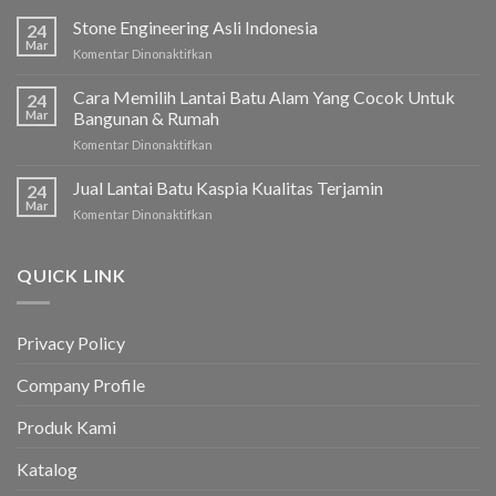
Stone Engineering Asli Indonesia
24
Mar
Komentar Dinonaktifkan
pada
Stone
Engineering
Cara Memilih Lantai Batu Alam Yang Cocok Untuk
24
Asli
Mar
Bangunan & Rumah
Indonesia
Komentar Dinonaktifkan
pada
Cara
Memilih
Jual Lantai Batu Kaspia Kualitas Terjamin
24
Lantai
Mar
Komentar Dinonaktifkan
pada
Batu
Jual
Alam
Lantai
Yang
Batu
QUICK LINK
Cocok
Kaspia
Untuk
Kualitas
Bangunan
Terjamin
&
Privacy Policy
Rumah
Company Profile
Produk Kami
Katalog