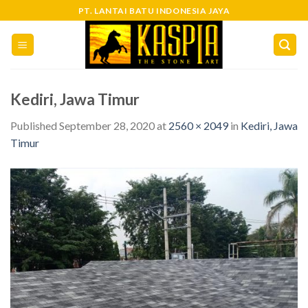
Skip
PT. LANTAI BATU INDONESIA JAYA
to
content
Kediri, Jawa Timur
Published
September 28, 2020
at
2560 × 2049
in
Kediri, Jawa
Timur