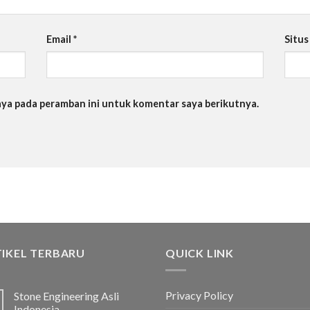
Email
*
Situ
saya pada peramban ini untuk komentar saya berikutnya.
IKEL TERBARU
QUICK LINK
Privacy Policy
Stone Engineering Asli
Indonesia