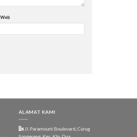
s Web
ALAMAT KAMI
Jl. Paramount Boulevard, Curug
Sangereng, Kec. Klp. Dua,