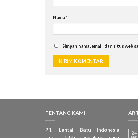
Nama
*
Simpan nama, email, dan situs web 
TENTANG KAMI
ART
PT. Lantai Batu Indonesia
24
Jaya
adalah perusahaan yang
Mar