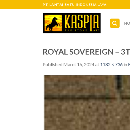
Skip
PT. LANTAI BATU INDONESIA JAYA
to
content
H
ROYAL SOVEREIGN – 3T
Published
Maret 16, 2024
at
1182 × 736
in