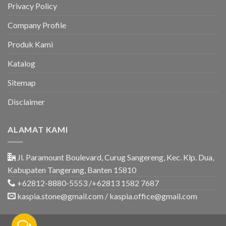
&
Privacy Policy
Rumah
Company Profile
Produk Kami
Katalog
Sitemap
Disclaimer
ALAMAT KAMI
Jl. Paramount Boulevard, Curug Sangereng, Kec. Klp. Dua,
Kabupaten Tangerang, Banten 15810
+62812-8880-5553 /+62813 1582 7687
kaspia.stone@gmail.com / kaspia.office@gmail.com