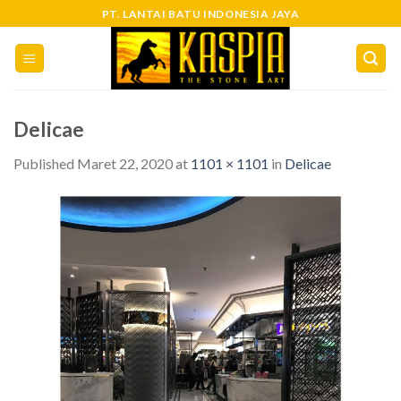
Skip
PT. LANTAI BATU INDONESIA JAYA
to
content
Delicae
Published
Maret 22, 2020
at
1101 × 1101
in
Delicae