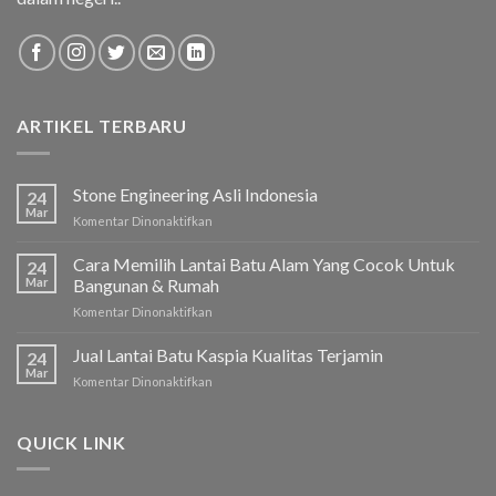
ARTIKEL TERBARU
Stone Engineering Asli Indonesia
24
Mar
Komentar Dinonaktifkan
pada
Stone
Engineering
Cara Memilih Lantai Batu Alam Yang Cocok Untuk
24
Asli
Mar
Bangunan & Rumah
Indonesia
Komentar Dinonaktifkan
pada
Cara
Memilih
Jual Lantai Batu Kaspia Kualitas Terjamin
24
Lantai
Mar
Komentar Dinonaktifkan
pada
Batu
Jual
Alam
Lantai
Yang
Batu
QUICK LINK
Cocok
Kaspia
Untuk
Kualitas
Bangunan
Terjamin