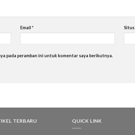
Email
*
Situ
saya pada peramban ini untuk komentar saya berikutnya.
IKEL TERBARU
QUICK LINK