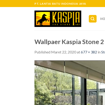
Skip
PT. LANTAI BATU INDONESIA JAYA
to
content
H
Wallpaer Kaspia Stone 2
Published
Maret 22, 2020
at
677 × 382
in
St