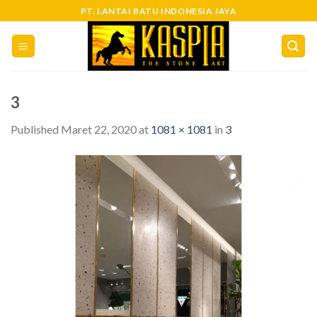
Skip
PT. LANTAI BATU INDONESIA JAYA
to
content
3
Published
Maret 22, 2020
at
1081 × 1081
in
3