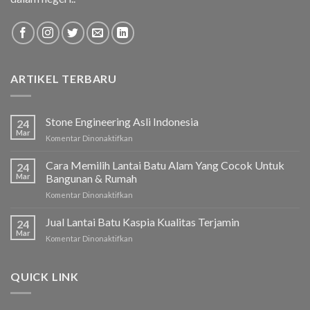
ARTIKEL TERBARU
Stone Engineering Asli Indonesia
24
Mar
Komentar Dinonaktifkan
pada
Stone
Engineering
Cara Memilih Lantai Batu Alam Yang Cocok Untuk
24
Asli
Mar
Bangunan & Rumah
Indonesia
Komentar Dinonaktifkan
pada
Cara
Memilih
Jual Lantai Batu Kaspia Kualitas Terjamin
24
Lantai
Mar
Komentar Dinonaktifkan
pada
Batu
Jual
Alam
Lantai
Yang
Batu
QUICK LINK
Cocok
Kaspia
Untuk
Kualitas
Bangunan
Terjamin