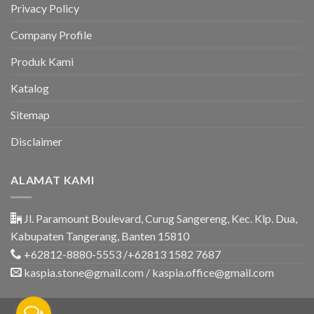
&
Privacy Policy
Rumah
Company Profile
Produk Kami
Katalog
Sitemap
Disclaimer
ALAMAT KAMI
Jl. Paramount Boulevard, Curug Sangereng, Kec. Klp. Dua,
Kabupaten Tangerang, Banten 15810
+62812-8880-5553 /+62813 1582 7687
kaspia.stone@gmail.com / kaspia.office@gmail.com