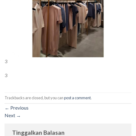
3
3
Trackbacks are closed, but you can
post a comment
.
←
Previous
Next
→
Tinggalkan Balasan