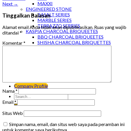
MAXXI
Next
→
ENGINEERED STONE
BASALT SERIES
Tinggalkan Balasan
MARBLE SERIES
TERRAZZO SERRIES
Alamat email Anda tidak akan dipublikasikan.
Ruas yang wajib
KASPIA CHARCOAL BRIQUEETES
ditandai
*
BBQ CHARCOAL BRIQUEETES
SHISHA CHARCOAL BRIQUETTES
Komentar
*
Project
Kaspia Project
Pabco Project
Blog
Katalog
Kontak
Company Profile
Nama
*
Email
*
Situs Web
Simpan nama, email, dan situs web saya pada peramban ini
untuk komentar saya berikutnya.