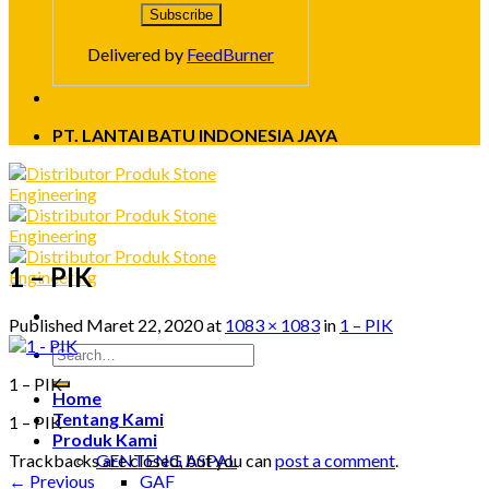
Delivered by
FeedBurner
PT. LANTAI BATU INDONESIA JAYA
1 – PIK
Published
Maret 22, 2020
at
1083 × 1083
in
1 – PIK
1 – PIK
Home
Tentang Kami
1 – PIK
Produk Kami
Trackbacks are closed, but you can
post a comment
.
GENTENG ASPAL
←
Previous
GAF