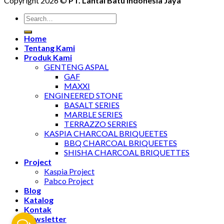
Copyright 2026 ©
PT. Lantai Batu Indonesia Jaya
Home
Tentang Kami
Produk Kami
GENTENG ASPAL
GAF
MAXXI
ENGINEERED STONE
BASALT SERIES
MARBLE SERIES
TERRAZZO SERRIES
KASPIA CHARCOAL BRIQUEETES
BBQ CHARCOAL BRIQUEETES
SHISHA CHARCOAL BRIQUETTES
Project
Kaspia Project
Pabco Project
Blog
Katalog
Kontak
Newsletter