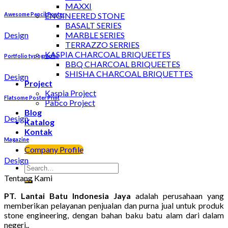
MAXXI
Awesome Pencil Poster
ENGINEERED STONE
BASALT SERIES
Design
MARBLE SERIES
TERRAZZO SERRIES
KASPIA CHARCOAL BRIQUEETES
Portfolio typography
BBQ CHARCOAL BRIQUEETES
SHISHA CHARCOAL BRIQUETTES
Design
Project
Kaspia Project
Flatsome Poster Print
Pabco Project
Blog
Design
Katalog
Kontak
Magazine
Company Profile
Design
Tentang Kami
PT. Lantai Batu Indonesia Jaya
adalah perusahaan yang
memberikan pelayanan penjualan dan purna jual untuk produk
stone engineering, dengan bahan baku batu alam dari dalam
negeri..