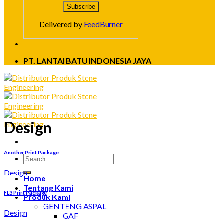
Delivered by
FeedBurner
PT. LANTAI BATU INDONESIA JAYA
Design
Another Print Package
Design
Home
Tentang Kami
FL3 Print Package
Produk Kami
GENTENG ASPAL
Design
GAF